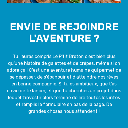
ENVIE DE REJOINDRE
L'AVENTURE ?
Tu l'auras compris Le P'tit Breton c'est bien plus
qu'une histoire de galettes et de crêpes, même si on
adore ça ! C'est une aventure humaine qui permet de
se dépasser, de s'épanouir et d'atteindre nos rêves
en bonne compagnie. Si tu es ambitieux, que t'as
envie de te lancer, et que tu cherches un projet dans
lequel t'investir alors termine de lire toutes les infos
et remplis le formulaire en bas de la page. De
grandes choses nous attendent !