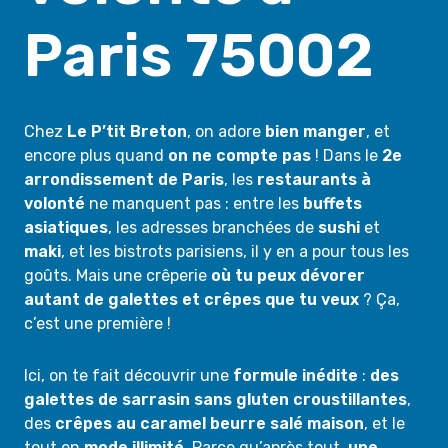
Paris 75002
Chez
Le P’tit Breton
, on adore
bien manger
, et
encore plus quand
on ne compte pas
! Dans le
2e
arrondissement de Paris
, les
restaurants à
volonté
ne manquent pas : entre les
buffets
asiatiques
, les adresses branchées de
sushi
et
maki
, et les bistrots parisiens, il y en a pour tous les
goûts. Mais une crêperie
où tu peux dévorer
autant de galettes et crêpes que tu veux
? Ça,
c’est une première !
Ici, on te fait découvrir une
formule inédite
:
des
galettes de sarrasin sans gluten croustillantes
,
des
crêpes au caramel beurre salé maison
, et le
tout en
mode illimité
. Parce qu’après tout,
une