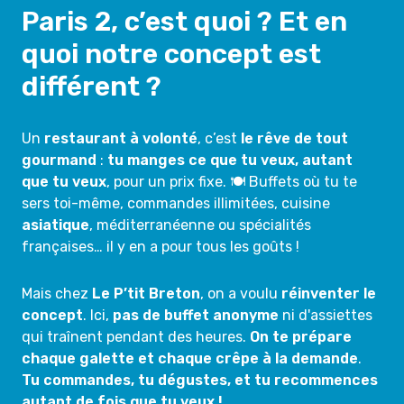
Paris 2, c’est quoi ? Et en
quoi notre concept est
différent ?
Un
restaurant à volonté
, c’est
le rêve de tout
gourmand
:
tu manges ce que tu veux, autant
que tu veux
, pour un prix fixe. 🍽️ Buffets où tu te
sers toi-même, commandes illimitées, cuisine
asiatique
, méditerranéenne ou spécialités
françaises… il y en a pour tous les goûts !
Mais chez
Le P’tit Breton
, on a voulu
réinventer le
concept
. Ici,
pas de buffet anonyme
ni d'assiettes
qui traînent pendant des heures.
On te prépare
chaque galette et chaque crêpe à la demande
.
Tu commandes, tu dégustes, et tu recommences
autant de fois que tu veux !