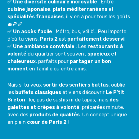
✅
Une diversité culinaire incroyable
: Entre
cuisine japonaise
,
plats méditerranéens
et
spécialités françaises
, il y en a pour tous les goûts.
🍣🍕🥖
✅
Un accès facile
: Métro, bus, vélib’… Peu importe
d’où tu viens,
Paris 2
est
parfaitement desservi
.
✅
Une ambiance conviviale
: Les
restaurants à
volonté
du quartier sont souvent
spacieux et
chaleureux
, parfaits pour
partager un bon
moment
en famille ou entre amis.
Mais si tu veux
sortir des sentiers battus
, oublie
les
buffets classiques
et viens découvrir
Le P’tit
Breton
! Ici, pas de sushis ni de tapas, mais
des
galettes et crêpes à volonté
, préparées minute,
avec des
produits de qualités
. Un concept unique
en plein
cœur de Paris 2
!